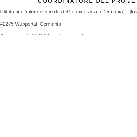
COORDINATORE DEL PROGE
Istituto per l’integrazione di ROM e minoranze (Germania) – [In
42275 Wuppertal, Germania
Germanen str. 11, P.O box. Redjepovski
Senad Sakipovski
info_irm@yahoo.com
LINK UTILI
SEGUICI