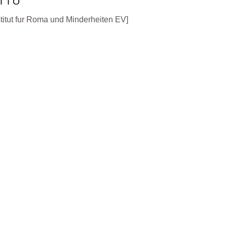
TTO
stitut fur Roma und Minderheiten EV]
Questo progetto è stato finanziato con il